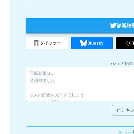
診断結
タイッツー
Bluesky
\シェア用の
テキ
もう一