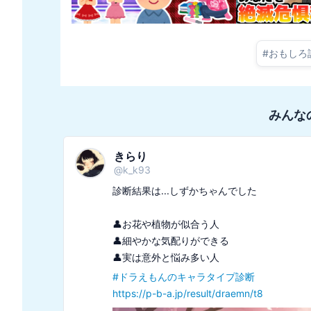
#
おもしろ
みんな
きらり
@
k_k93
診断結果は...しずかちゃんでした

👤お花や植物が似合う人

👤細やかな気配りができる

#
ドラえもんのキャラタイプ診断
https://p-b-a.jp/result/draemn/t8