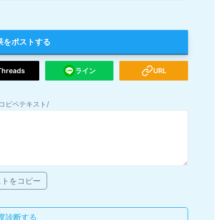
果をポストする
Threads
ライン
URL
コピペテキスト/
ストをコピー
度診断する