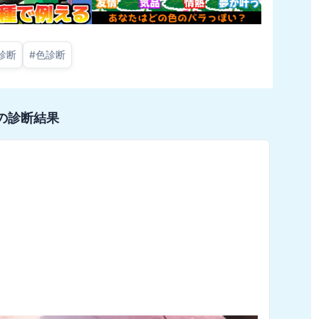
診断
#
色診断
の診断結果