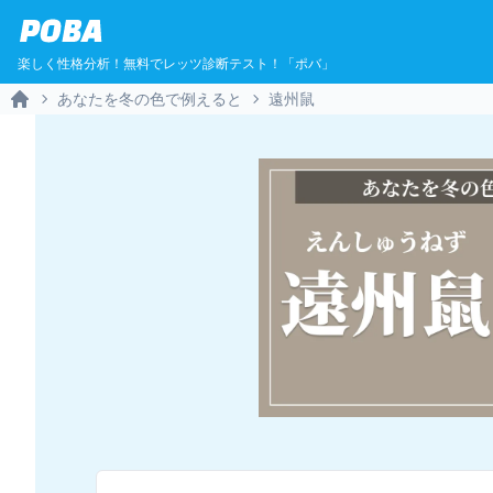
POBA
楽しく性格分析！無料でレッツ診断テスト！「ポバ」
あなたを冬の色で例えると
遠州鼠
Home