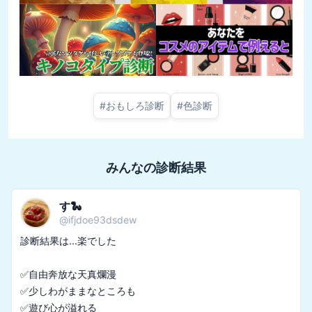
#
おもしろ診断
#
色診断
みんなの診断結果
す🐍
@
ifjdoe93dsdew
診断結果は...楽でした

✅自由奔放な天真爛漫

✅少しわがままなところも
