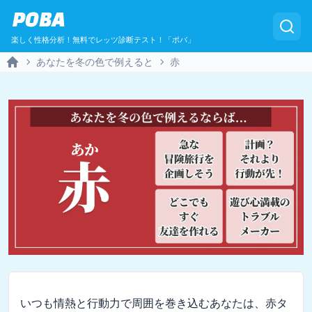
POBA
楽しく性格分析！無料でレッツ診断テスト！「ポバ」
あなたを冬の色で例えると
赤
Home
いつも情熱と行動力で周囲を巻き込むあなたは、赤タ