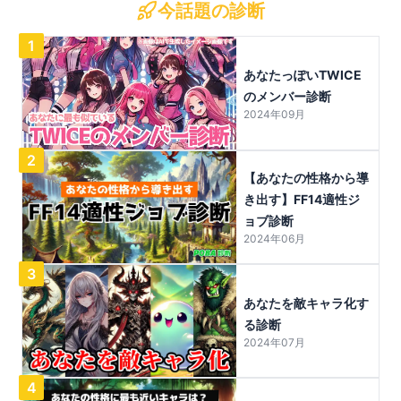
今話題の診断
1
あなたっぽいTWICE
のメンバー診断
2024年09月
2
【あなたの性格から導
き出す】FF14適性ジ
ョブ診断
2024年06月
3
あなたを敵キャラ化す
る診断
2024年07月
4