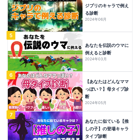
ジブリのキャラで例え
る診断
2024年06月
5
あなたを伝説のウマに
例えると診断
2024年03月
6
【あなたはどんなママ
っぽい？】母タイプ診
断
2024年05月
7
あなたに似ている【推
しの子】の登場キャラ
タイプ診断