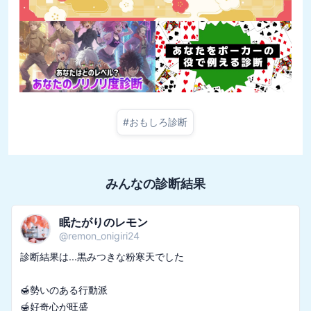
#
おもしろ診断
みんなの診断結果
眠たがりのレモン
@
remon_onigiri24
診断結果は...黒みつきな粉寒天でした

🍯勢いのある行動派

🍯好奇心が旺盛
