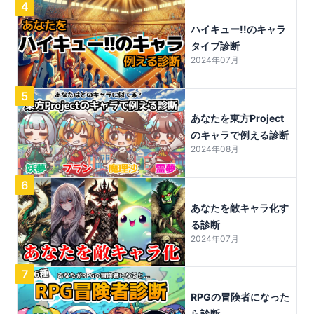
4
ハイキュー!!のキャラ
タイプ診断
2024年07月
5
あなたを東方Project
のキャラで例える診断
2024年08月
6
あなたを敵キャラ化す
る診断
2024年07月
7
RPGの冒険者になった
ら診断