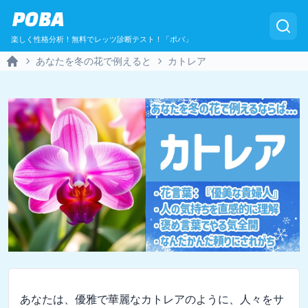
POBA
楽しく性格分析！無料でレッツ診断テスト！「ポバ」
あなたを冬の花で例えると
カトレア
Home
あなたは、優雅で華麗なカトレアのように、人々をサ