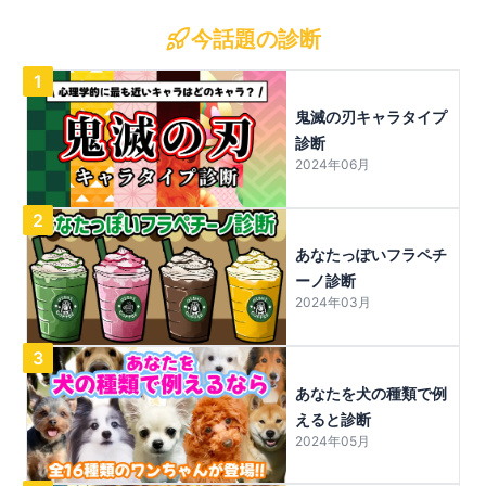
今話題の診断
1
鬼滅の刃キャラタイプ
診断
2024年06月
2
あなたっぽいフラペチ
ーノ診断
2024年03月
3
あなたを犬の種類で例
えると診断
2024年05月