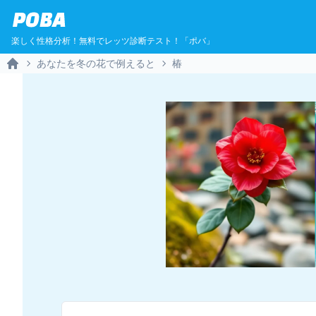
POBA
楽しく性格分析！無料でレッツ診断テスト！「ポバ」
あなたを冬の花で例えると
椿
Home