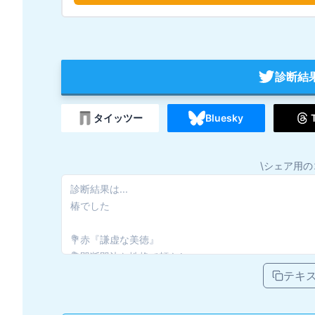
診断結
タイッツー
Bluesky
\シェア用の
テキ