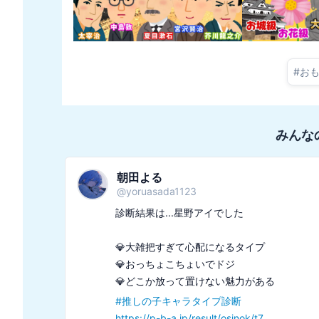
#
お
みんな
朝田よる
@
yoruasada1123
診断結果は...星野アイでした

💎大雑把すぎて心配になるタイプ

💎おっちょこちょいでドジ

#
推しの子キャラタイプ診断
https://p-b-a.jp/result/osinok/t7