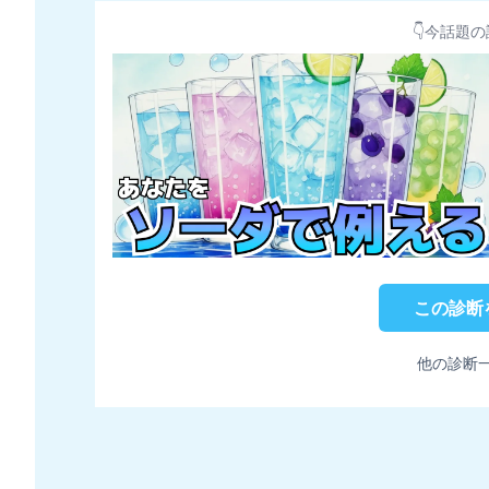
👇今話題の
この診断
他の診断