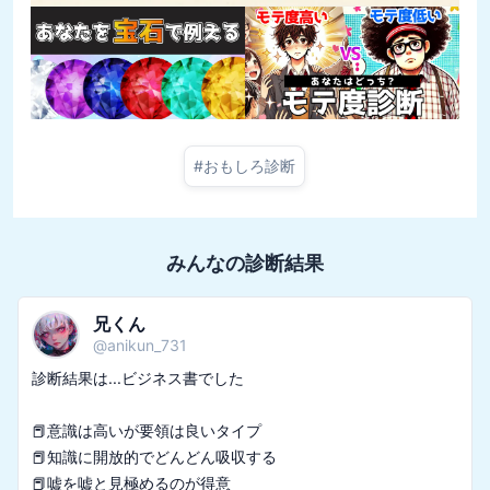
#
おもしろ診断
みんなの診断結果
兄くん
@
anikun_731
診断結果は...ビジネス書でした

📕意識は高いが要領は良いタイプ

📕知識に開放的でどんどん吸収する
