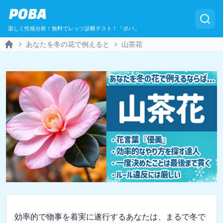
POBA
楽しく性格分析！無料でレッツ診断テスト！「ポバ」
あなたを冬の花で例えると
山茶花
Home
効率的で物事を着実に遂行するあなたは、まるで冬で