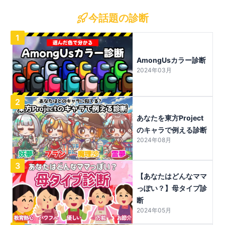
今話題の診断
1
AmongUsカラー診断
2024年03月
2
あなたを東方Project
のキャラで例える診断
2024年08月
3
【あなたはどんなママ
っぽい？】母タイプ診
断
2024年05月