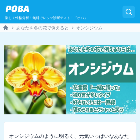
POBA
楽しく性格分析！無料でレッツ診断テスト！「ポバ」
あなたを冬の花で例えると
オンシジウム
Home
オンシジウムのように明るく、元気いっぱいなあなた