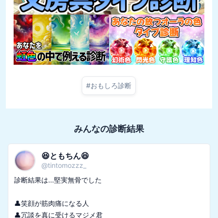
#
おもしろ診断
みんなの診断結果
😆ともちん😆
@
tintomozzz_
診断結果は...堅実無骨でした

👤笑顔が筋肉痛になる人

👤冗談を真に受けるマジメ君
