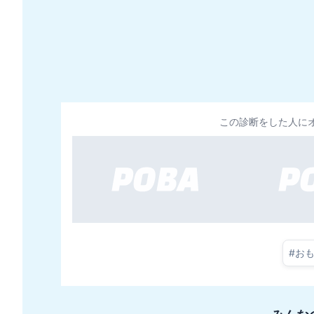
この診断をした人に
#
お