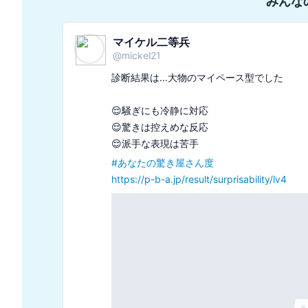
みんな
さくらもも🍑
@
sakuramomo_peach
診断結果は...ガナッシュでした

🍫几帳面すぎて融通が利かない

🍫お金の管理が上手な人

#
あなたをチョコレートで例えると診断
https://p-b-a.jp/result/chocol/t6