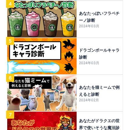
4
あなたっぽいフラペチ
ーノ診断
2024年03月
5
ドラゴンボールキャラ
診断
2024年03月
6
あなたを猫ミームで例
えると診断
2024年02月
7
あなたがドラクエの世
界で使いそうな魔法診