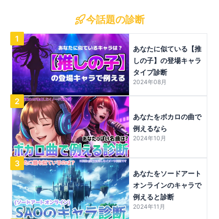
今話題の診断
1
あなたに似ている【推
しの子】の登場キャラ
タイプ診断
2024年08月
2
あなたをボカロの曲で
例えるなら
2024年10月
3
あなたをソードアート
オンラインのキャラで
例えると診断
2024年11月