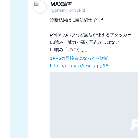
😆ともちん😆
@
tintomozzz_
診断結果は...スリル追求型冒険家でした

⚠️命知らずの肝っ玉

⚠️危険を糧に生きる狂気の人

#
あなたは安全が好きか危険が好きか
https://p-b-a.jp/result/safety/lv1