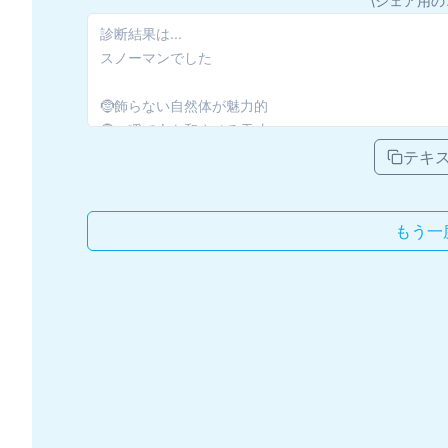
\シェア用の
テキ
もう一