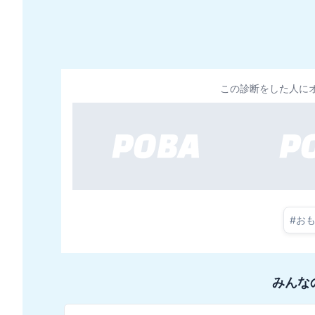
この診断をした人に
#
お
みんな