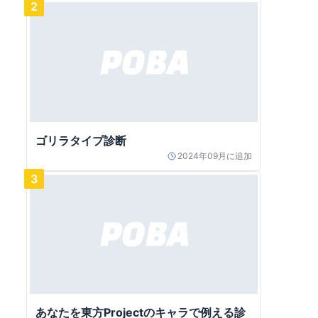
2
ゴリラタイプ診断
2024年09月
に追加
3
あなたを東方Projectのキャラで例える診