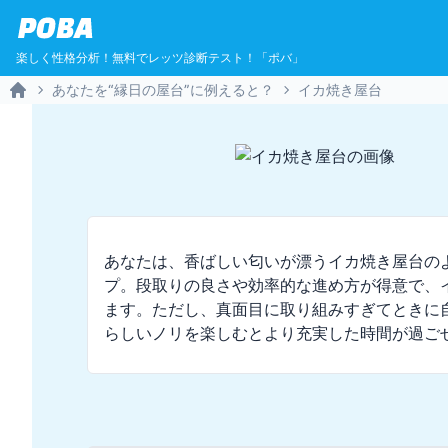
POBA
楽しく性格分析！無料でレッツ診断テスト！「ポバ」
あなたを“縁日の屋台”に例えると？
イカ焼き屋台
Home
あなたは、香ばしい匂いが漂うイカ焼き屋台の
プ。段取りの良さや効率的な進め方が得意で、
ます。ただし、真面目に取り組みすぎてときに
らしいノリを楽しむとより充実した時間が過ご