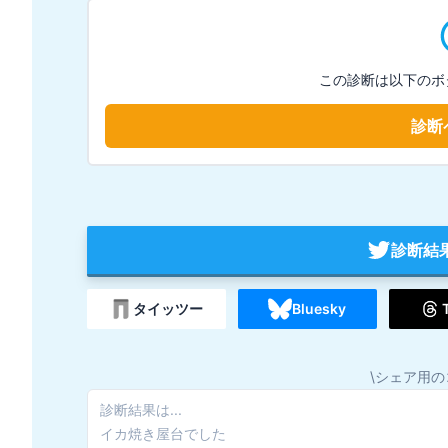
この診断は以下のボ
診断
診断結
タイッツー
Bluesky
\シェア用の