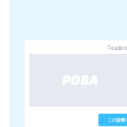
👇今話題の
この診断