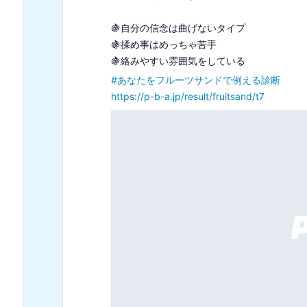
🥤冒険心に溢れてる

🥤ユーモアを忘れない

#
あなたをソーダで例えるなら診断
https://p-b-a.jp/result/soda/t5