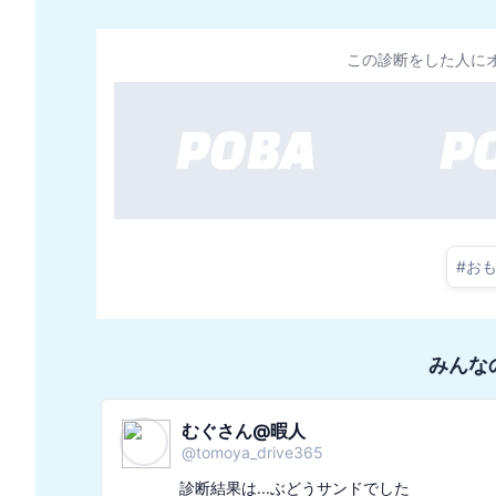
この診断をした人に
#
お
みんな
のぞみ✨@相互フォローOK
@
nozomi_starlight00
診断結果は...ジンジャエールでした
