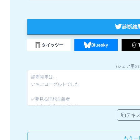
診断結
タイッツー
Bluesky
\シェア用の
テキ
もう一