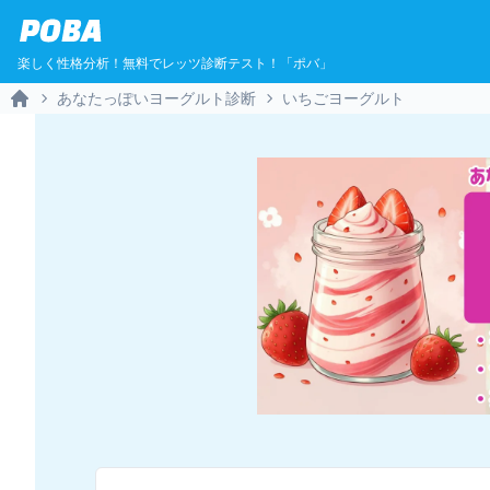
POBA
楽しく性格分析！無料でレッツ診断テスト！「ポバ」
あなたっぽいヨーグルト診断
いちごヨーグルト
Home