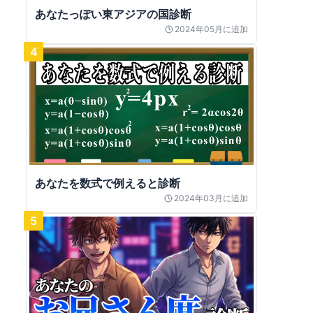
あなたっぽい東アジアの国診断
2024年05月
に追加
4
あなたを数式で例えると診断
2024年03月
に追加
5