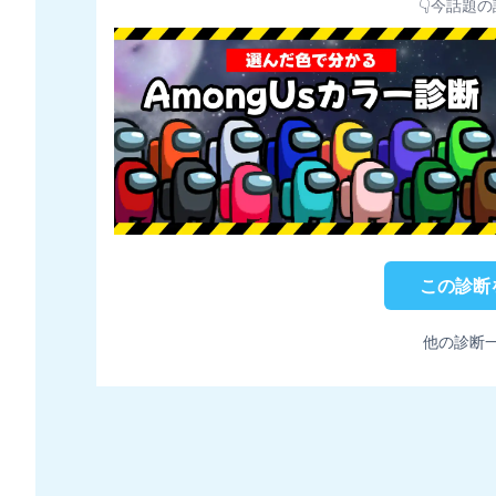
👇今話題の
この診断
他の診断