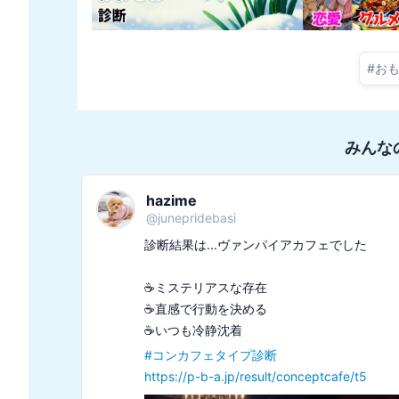
#
お
みんな
hazime
@
junepridebasi
診断結果は...ヴァンパイアカフェでした

☕️ミステリアスな存在

☕️直感で行動を決める

#
コンカフェタイプ診断
https://p-b-a.jp/result/conceptcafe/t5