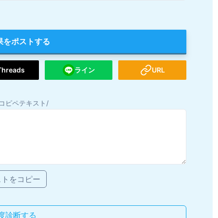
果をポストする
Threads
ライン
URL
コピペテキスト/
ストをコピー
度診断する