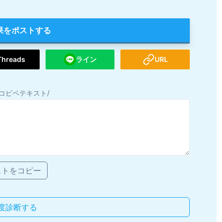
果をポストする
Threads
ライン
URL
コピペテキスト/
ストをコピー
度診断する