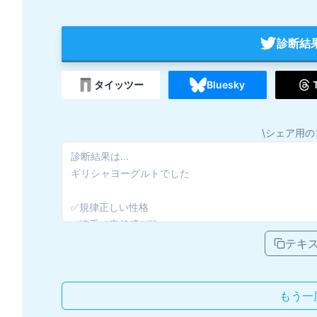
診断結
タイッツー
Bluesky
\シェア用の
テキ
もう一