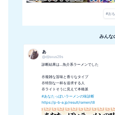
#
お
みんな
あ
@
djisxus29s
診断結果は...魚介系ラーメンでした

🍜複雑な旨味と香りなタイプ

🍜特別な一杯を追求する人

#
あなたっぽいラーメンの味診断
https://p-b-a.jp/result/ramen/t8