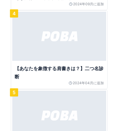
2024年09月
に追加
4
【あなたを象徴する肩書きは？】二つ名診
断
2024年04月
に追加
5