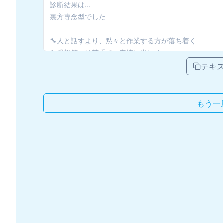
テキ
もう一