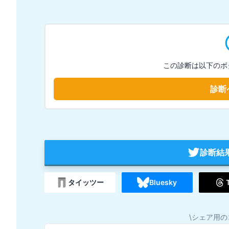
この診断は以下のボ
診断
診断結
タイッツー
Bluesky
\シェア用の