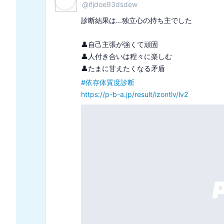
@
zimenzimens1
診断結果は...ノリノリ系キャバ嬢でした

👸似合うブランド「ルブタン」

👸財布の中身はいつもスッカラカン

#
キャバ嬢タイプ診断
https://p-b-a.jp/result/kyabaz/t5