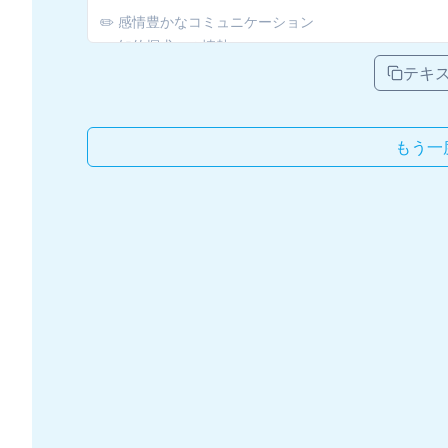
テキ
もう一