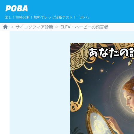
POBA
楽しく性格分析！無料でレッツ診断テスト！「ポバ」
サイコソフィア診断
ELFV - ハーピーの預言者
Home