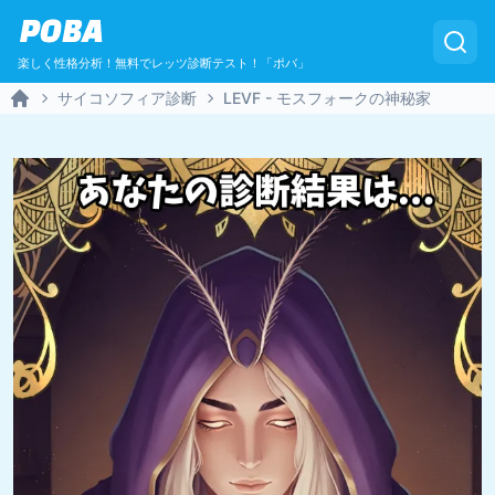
POBA
楽しく性格分析！無料でレッツ診断テスト！「ポバ」
サイコソフィア診断
LEVF - モスフォークの神秘家
Home