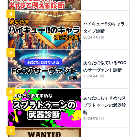
4
ハイキュー!!のキャラ
タイプ診断
2024年07月
5
あなたに似ているFGO
のサーヴァント診断
2024年08月
6
あなたにおすすめなス
プラトゥーンの武器診
断
2024年07月
7