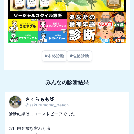
#
本格診断
#
性格診断
みんなの診断結果
さくらもも🍑
@
sakuramomo_peach
診断結果は...ローストビーフでした

🍖自由奔放な変わり者
