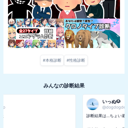
#
本格診断
#
性格診断
みんなの診断結果
いっぬ🐶
@
dogdogdeeeee
診断結果は...ちょい避け気味控えめ派でした
