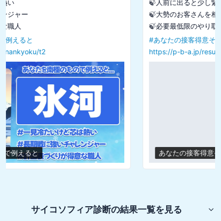
🍃人前に出ると少し緊張して本領が出せない

🍃大勢のお客さんを相手にするのは負担に感じる

#
あなたの接客得意そう度診断
https://p-b-a.jp/result/customer-service/lv2
あなたの接客得意そう度診断
サイコソフィア診断
の結果一覧を見る