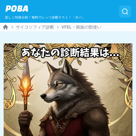
POBA
楽しく性格分析！無料でレッツ診断テスト！「ポバ」
サイコソフィア診断
VFEL - 狼族の獣使い
Home