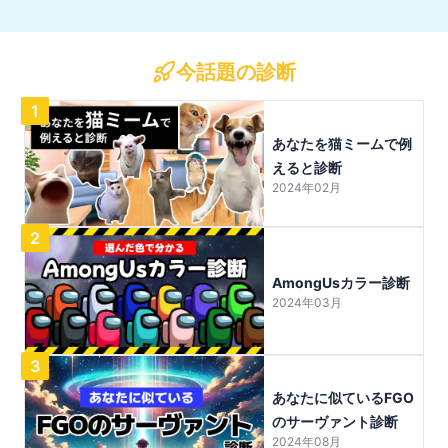
今話題の診断
1
あなたを猫ミームで例
えると診断
2024年02月
2
AmongUsカラー診断
2024年03月
3
あなたに似ているFGO
のサーヴァント診断
2024年08月