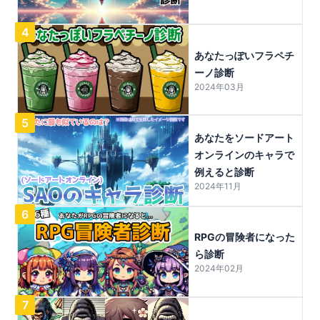
4
あなたっぽいフラペチ
ーノ診断
2024年03月
5
あなたをソードアート
オンラインのキャラで
例えると診断
2024年11月
6
RPGの冒険者になった
ら診断
2024年02月
7