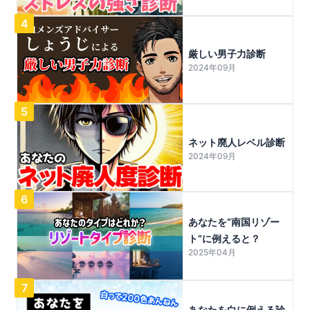
4
厳しい男子力診断
2024年09月
5
ネット廃人レベル診断
2024年09月
6
あなたを“南国リゾー
ト”に例えると？
2025年04月
7
あなたを白に例える診