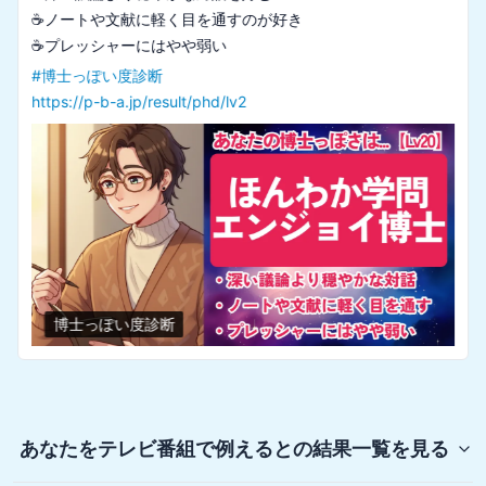
☕ノートや文献に軽く目を通すのが好き

#
博士っぽい度診断
https://p-b-a.jp/result/phd/lv2
博士っぽい度診断
あなたをテレビ番組で例えると
の結果一覧を見る