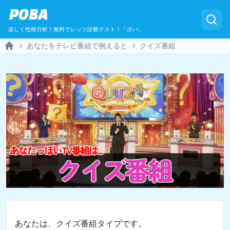
POBA
楽しく性格分析！無料でレッツ診断テスト！「ポバ」
あなたをテレビ番組で例えると
クイズ番組
Home
あなたは、クイズ番組タイプです。
