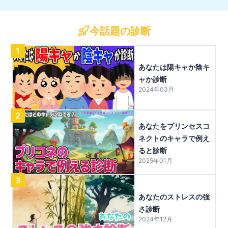
今話題の診断
1
あなたは陽キャか陰キ
ャか診断
2024年03月
2
あなたをプリンセスコ
ネクトのキャラで例え
ると診断
2025年01月
3
あなたのストレスの強
さ診断
2024年12月