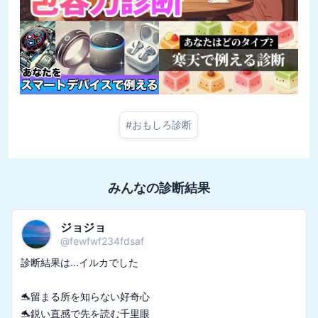
#
おもしろ診断
みんなの診断結果
ジョジョ
@
fewfwf234fdsaf
診断結果は...イルカでした

🐬留まる所を知らない好奇心

🐬鋭い直感で先を読む千里眼
