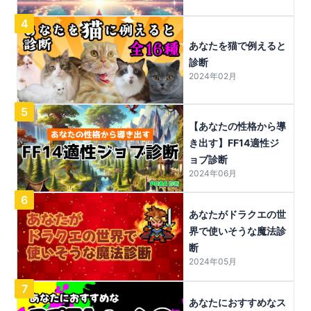
4
あなたを猫で例えると
診断
2024年02月
5
【あなたの性格から導
き出す】FF14適性ジ
ョブ診断
2024年06月
6
あなたがドラクエの世
界で使いそうな魔法診
断
2024年05月
7
あなたにおすすめなス