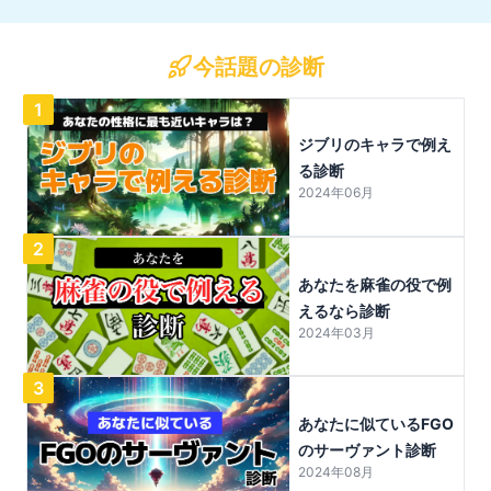
今話題の診断
1
ジブリのキャラで例え
る診断
2024年06月
2
あなたを麻雀の役で例
えるなら診断
2024年03月
3
あなたに似ているFGO
のサーヴァント診断
2024年08月